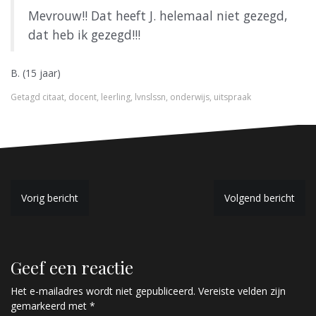
Mevrouw!! Dat heeft J. helemaal niet gezegd,
dat heb ik gezegd!!!
B. (15 jaar)
Getagd
citaat
,
docent
,
leerling
,
lvnslssn
,
onderwijs
,
uitspraak
B
Vorig bericht
Volgend bericht
e
r
Geef een reactie
i
c
Het e-mailadres wordt niet gepubliceerd.
Vereiste velden zijn
gemarkeerd met
*