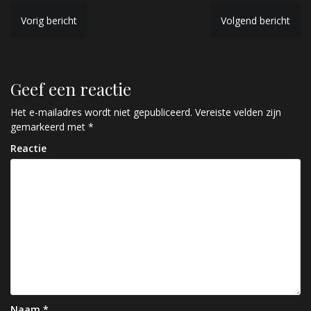
B
Vorig bericht
Volgend bericht
e
r
Geef een reactie
i
c
Het e-mailadres wordt niet gepubliceerd.
Vereiste velden zijn
gemarkeerd met
*
h
Reactie
t
n
a
v
i
g
a
Naam
*