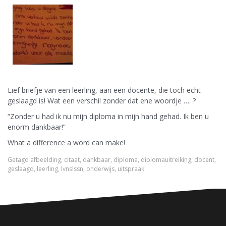
Lief briefje van een leerling, aan een docente, die toch echt
geslaagd is! Wat een verschil zonder dat ene woordje …. ?
“Zonder u had ik nu mijn diploma in mijn hand gehad. Ik ben u
enorm dankbaar!”
What a difference a word can make!
Getagd
afbeelding
,
citaat
,
dankbaar
,
diploma
,
diplomauitreiking
,
docent
,
geslaagd
,
leerling
,
lvnslssn
,
onderwijs
,
uitspraak