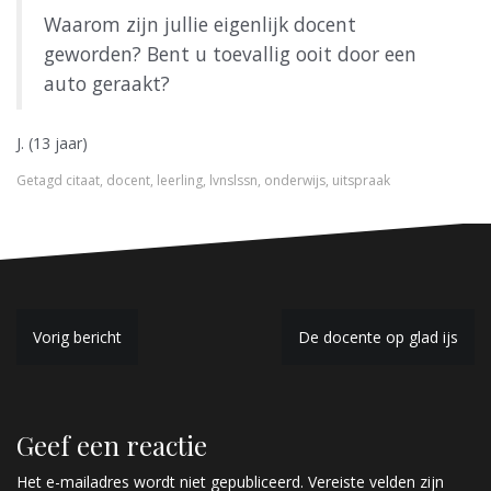
Waarom zijn jullie eigenlijk docent
geworden? Bent u toevallig ooit door een
auto geraakt?
J. (13 jaar)
Getagd
citaat
,
docent
,
leerling
,
lvnslssn
,
onderwijs
,
uitspraak
B
Vorig bericht
De docente op glad ijs
e
r
Geef een reactie
i
Het e-mailadres wordt niet gepubliceerd.
Vereiste velden zijn