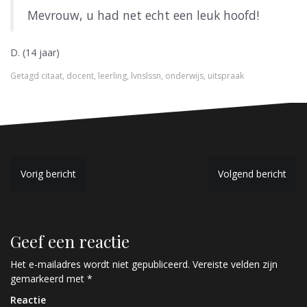
Mevrouw, u had net echt een leuk hoofd!
D. (14 jaar)
Getagd
citaat
,
docent
,
leerling
,
lvnslssn
,
onderwijs
,
uitspraak
B
Vorig bericht
Volgend bericht
e
r
Geef een reactie
i
c
Het e-mailadres wordt niet gepubliceerd.
Vereiste velden zijn
gemarkeerd met
*
h
Reactie