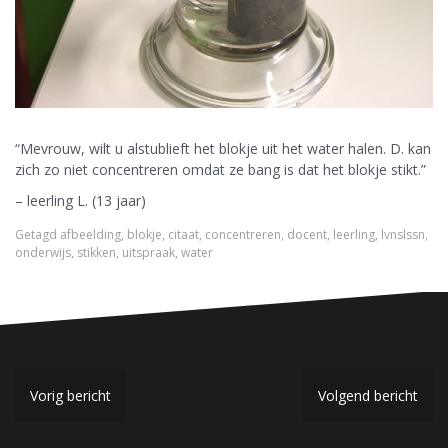
“Mevrouw, wilt u alstublieft het blokje uit het water halen. D. kan
zich zo niet concentreren omdat ze bang is dat het blokje stikt.”
– leerling L. (13 jaar)
Getagd
afbeelding
,
blokje
,
citaat
,
concentreren
,
docent
,
leerling
,
lvnslssn
,
onderwijs
,
stikken
,
uitspraak
,
water
B
Vorig bericht
Volgend bericht
e