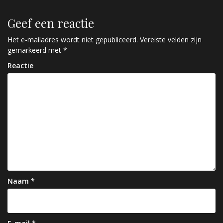
r
Geef een reactie
i
c
Het e-mailadres wordt niet gepubliceerd.
Vereiste velden zijn
gemarkeerd met
*
h
Reactie
t
n
a
v
i
g
a
Naam
*
t
i