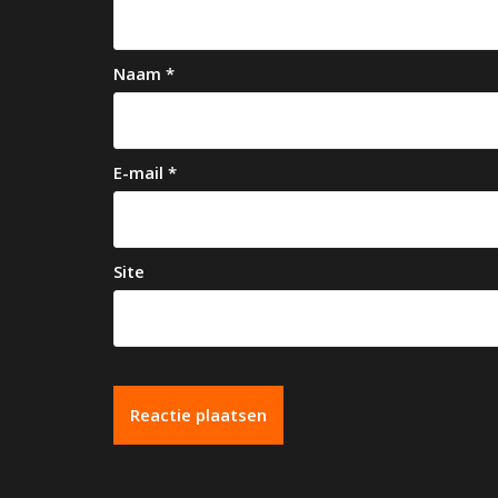
g
a
Naam
*
t
i
e
E-mail
*
Site