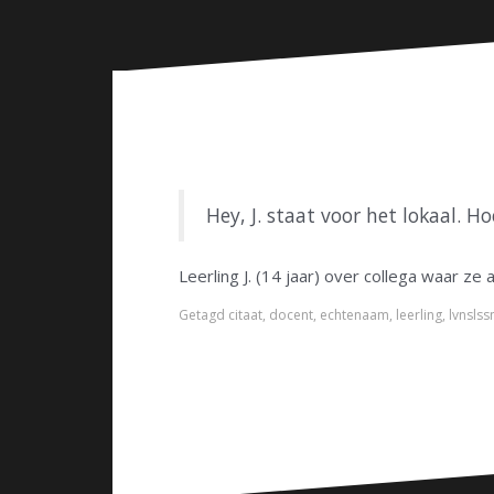
n
Hey, J. staat voor het lokaal. H
Leerling J. (14 jaar) over collega waar z
Getagd
citaat
,
docent
,
echtenaam
,
leerling
,
lvnslss