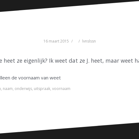
16 maart 2015
lvnslssn
oe heet ze eigenlijk? Ik weet dat ze J. heet, maar weet
e alleen de voornaam van weet
n
,
naam
,
onderwijs
,
uitspraak
,
voornaam