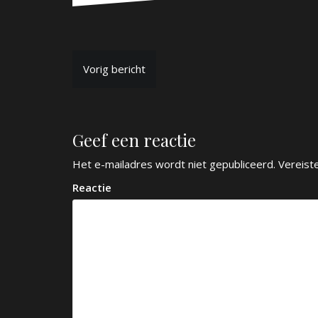
B
Vorig bericht
e
r
Geef een reactie
i
c
Het e-mailadres wordt niet gepubliceerd.
Vereist
h
Reactie
t
n
a
v
i