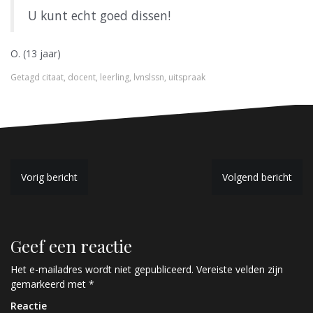
U kunt echt goed dissen!
O. (13 jaar)
Getagd
citaat
,
docent
,
leerling
,
lvnslssn
,
uitspraak
B
Vorig bericht
Volgend bericht
e
r
Geef een reactie
i
c
Het e-mailadres wordt niet gepubliceerd.
Vereiste velden zijn
gemarkeerd met
*
h
Reactie