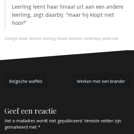
Leerling leent haar liniaal uit aan een andere
leerling, zegt daarbij: “maar hij klopt niet
hoor!”
Getagd
citaat
,
docent
,
leerling
,
liniaal
,
lvnslssn
,
onderwijs
,
uitspraak
B
Belgische waffels
Werken met een brander
e
r
Geef een reactie
i
c
Het e-mailadres wordt niet gepubliceerd.
Vereiste velden zijn
gemarkeerd met
*
h