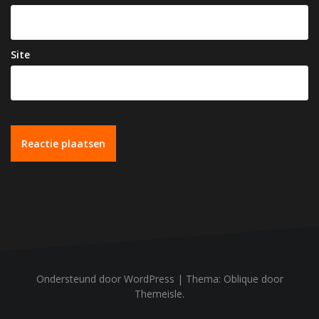
Site
Ondersteund door WordPress
|
Thema:
Oblique
door
Themeisle.