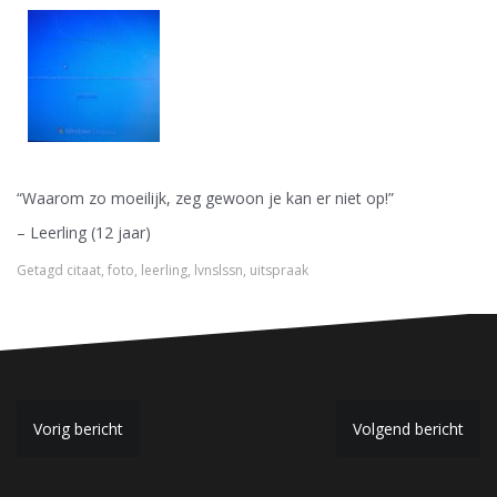
“Waarom zo moeilijk, zeg gewoon je kan er niet op!”
– Leerling (12 jaar)
Getagd
citaat
,
foto
,
leerling
,
lvnslssn
,
uitspraak
B
Vorig bericht
Volgend bericht
e