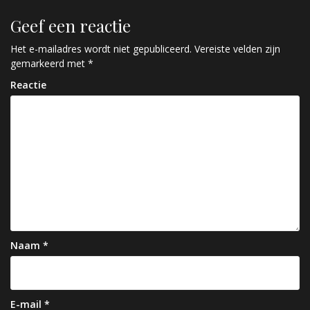
r
Geef een reactie
i
c
Het e-mailadres wordt niet gepubliceerd.
Vereiste velden zijn
gemarkeerd met
*
h
Reactie
t
n
a
v
i
g
a
Naam
*
t
i
e
E-mail
*