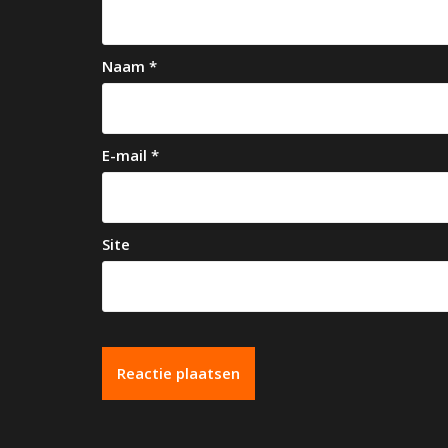
g
a
Naam
*
t
i
e
E-mail
*
Site