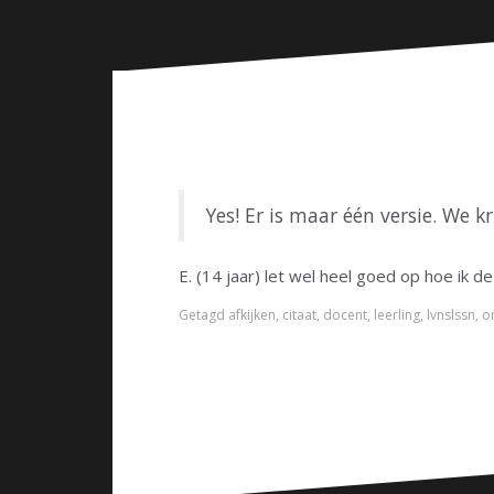
n
Yes! Er is maar één versie. We 
E. (14 jaar) let wel heel goed op hoe ik de
Getagd
afkijken
,
citaat
,
docent
,
leerling
,
lvnslssn
,
o