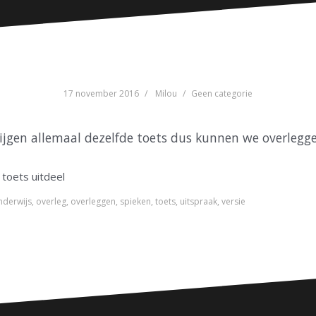
17 november 2016
Milou
Geen categorie
krijgen allemaal dezelfde toets dus kunnen we overlegg
 toets uitdeel
nderwijs
,
overleg
,
overleggen
,
spieken
,
toets
,
uitspraak
,
versie