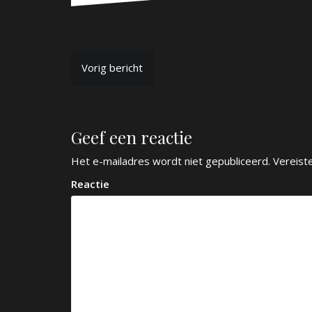
B
Vorig bericht
e
r
Geef een reactie
i
c
Het e-mailadres wordt niet gepubliceerd.
Vereist
h
Reactie
t
n
a
v
i