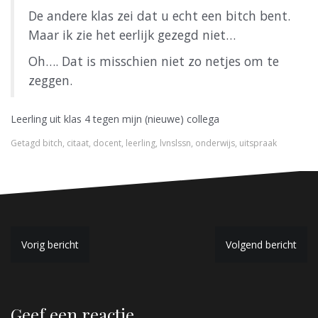
De andere klas zei dat u echt een bitch bent.
Maar ik zie het eerlijk gezegd niet…
Oh…. Dat is misschien niet zo netjes om te
zeggen.
Leerling uit klas 4 tegen mijn (nieuwe) collega
Getagd
bitch
,
citaat
,
docent
,
leerling
,
lvnslssn
,
onderwijs
,
uitspraak
B
Vorig bericht
Volgend bericht
e
r
Geef een reactie