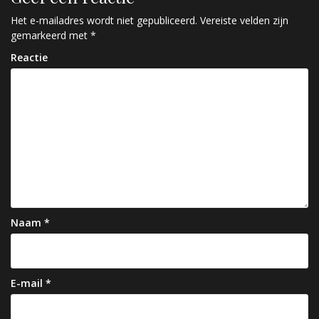
i
c
Het e-mailadres wordt niet gepubliceerd.
Vereiste velden zijn
gemarkeerd met
*
h
Reactie
t
n
a
v
i
g
a
Naam
*
t
i
e
E-mail
*