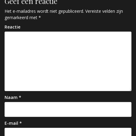
Geef een reactie
i
c
Het e-mailadres wordt niet gepubliceerd.
Vereiste velden zijn
gemarkeerd met
*
h
Reactie
t
n
a
v
i
g
a
Naam
*
t
i
e
E-mail
*