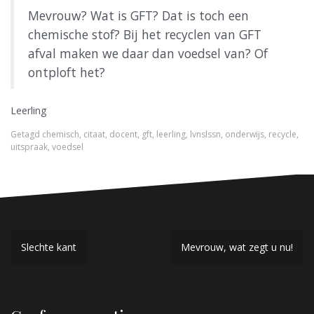
Mevrouw? Wat is GFT? Dat is toch een
chemische stof? Bij het recyclen van GFT
afval maken we daar dan voedsel van? Of
ontploft het?
Leerling
Getagd
chemisch
,
citaat
,
docent
,
gft
,
leerling
,
lvnslssn
,
onderwijs
,
recycle
,
uitspraak
,
voedsel
B
Slechte kant
Mevrouw, wat zegt u nu!
e
r