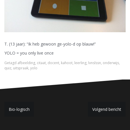
T. (13 jaar): “Ik heb gewoon ge-yolo-d op blauw!”
YOLO = you only live once
Getagd
afbeelding
,
citaat
,
docent
,
kahoot
,
leerling
,
lvnslssn
,
onderwijs
,
quiz
,
uitspraak
,
yolo
B
Bio-logisch
Volgend bericht
e