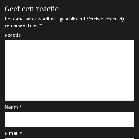
r
Geef een reactie
i
c
Het e-mailadres wordt niet gepubliceerd.
Vereiste velden zijn
gemarkeerd met
*
h
Reactie
t
n
a
v
i
g
a
Naam
*
t
i
e
E-mail
*