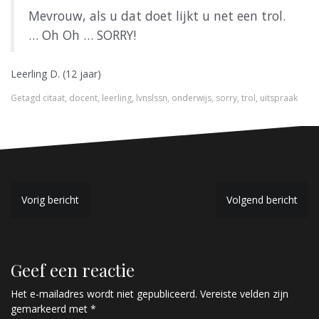
Mevrouw, als u dat doet lijkt u net een trol.
… Oh Oh … SORRY!
Leerling D. (12 jaar)
Getagd
citaat
,
docent
,
leerling
,
lvnslssn
,
onderwijs
,
sorry
,
trol
,
uitspraak
B
Vorig bericht
Volgend bericht
e
r
Geef een reactie
i
c
Het e-mailadres wordt niet gepubliceerd.
Vereiste velden zijn
gemarkeerd met
*