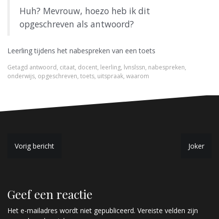
Huh? Mevrouw, hoezo heb ik dit
opgeschreven als antwoord?
Leerling tijdens het nabespreken van een toets
Getagd
antwoord
,
citaat
,
docent
,
leerling
,
lvnslssn
,
nabespreken
,
onderwijs
,
opgeschreven
,
toets
,
uitspraak
,
waarom
B
Vorig bericht
Joker
e
r
Geef een reactie
i
c
Het e-mailadres wordt niet gepubliceerd.
Vereiste velden zijn