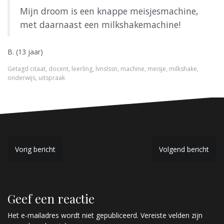
Mijn droom is een knappe meisjesmachine,
met daarnaast een milkshakemachine!
B. (13 jaar)
Getagd
citaat
,
docent
,
leerling
,
lvnslssn
,
machine
,
meisje
,
milkshake
,
onderwijs
,
uitspraak
B
Vorig bericht
Volgend bericht
e
r
Geef een reactie
i
c
Het e-mailadres wordt niet gepubliceerd.
Vereiste velden zijn