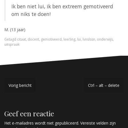
Ik ben niet lui, ik ben extreem gemotiveerd
om niks te doen!
M. (13 jaar)
Getagd
citaat
,
docent
,
gemotiveerd
,
leerling
,
lui
,
lvnslssn
,
onderwijs
,
uitspraak
B
Vorig bericht
Ctrl – alt – delete
e
r
Geef een reactie
i
c
Het e-mailadres wordt niet gepubliceerd.
Vereiste velden zijn