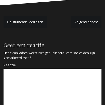
B
De stuntende leerlingen
Volgend bericht
e
r
Geef een reactie
i
c
Het e-mailadres wordt niet gepubliceerd.
Vereiste velden zijn
gemarkeerd met
*
h
Reactie
t
n
a
v
i