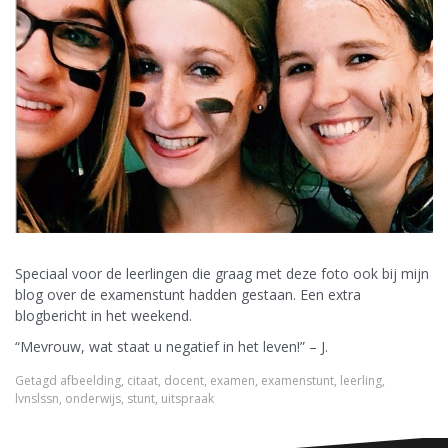
Speciaal voor de leerlingen die graag met deze foto ook bij mijn
blog over de examenstunt hadden gestaan. Een extra
blogbericht in het weekend.
“Mevrouw, wat staat u negatief in het leven!” – J.
Getagd
afbeelding
,
citaat
,
docent
,
examen
,
examenstunt
,
leerling
,
lvnslssn
,
onderwijs
,
stunt
,
uitspraak