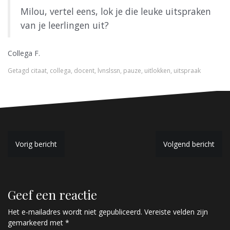
Milou, vertel eens, lok je die leuke uitspraken
van je leerlingen uit?
Collega F.
Getagd
citaat
,
collega
,
docent
,
lvnslssn
,
pauze
,
uitlokken
,
uitspraak
B
Vorig bericht
Volgend bericht
e
r
Geef een reactie
i
c
Het e-mailadres wordt niet gepubliceerd.
Vereiste velden zijn
gemarkeerd met
*