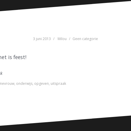
3 juni 2013
Milou
Geen categorie
 is feest!
rk
mevrouw
,
onderwijs
,
opgeven
,
uitspraak