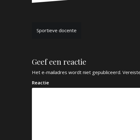
B
Sportieve docente
e
r
Geef een reactie
i
c
Het e-mailadres wordt niet gepubliceerd.
Vereist
h
Reactie
t
n
a
v
i