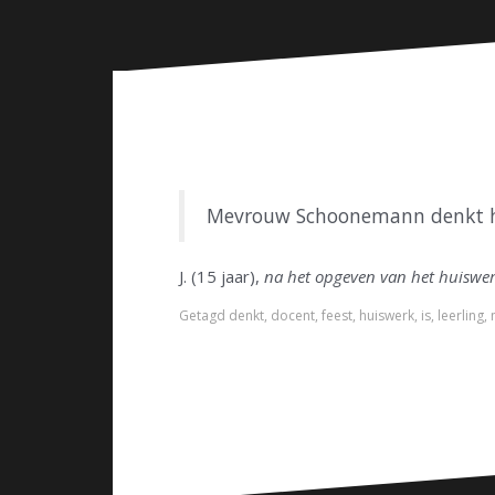
n
Mevrouw Schoonemann denkt het
J. (15 jaar),
na het opgeven van het huiswe
Getagd
denkt
,
docent
,
feest
,
huiswerk
,
is
,
leerling
,