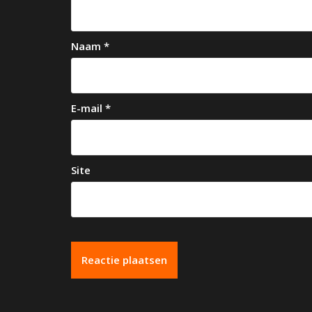
g
a
Naam
*
t
i
e
E-mail
*
Site