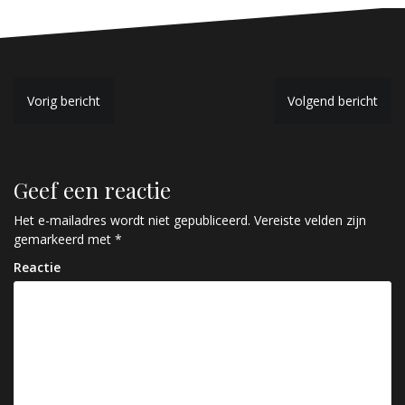
B
Vorig bericht
Volgend bericht
e
r
Geef een reactie
i
c
Het e-mailadres wordt niet gepubliceerd.
Vereiste velden zijn
gemarkeerd met
*
h
Reactie
t
n
a
v