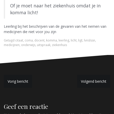
Of je moet naar het ziekenhuis omdat je in
komma licht!
Leerling bij het beschrijven van de gevaren van het nemen van
medicijnen die niet voor jou zijn
Getagd
citaat
,
coma
,
docent
,
komma
,
leerling
,
licht
,
ligt
,
lvnslssn
,
medicijnen
,
onderwijs
,
uitspraak
,
ziekenhuis
B
Vorig bericht
Volgend bericht
e
r
Geef een reactie
i