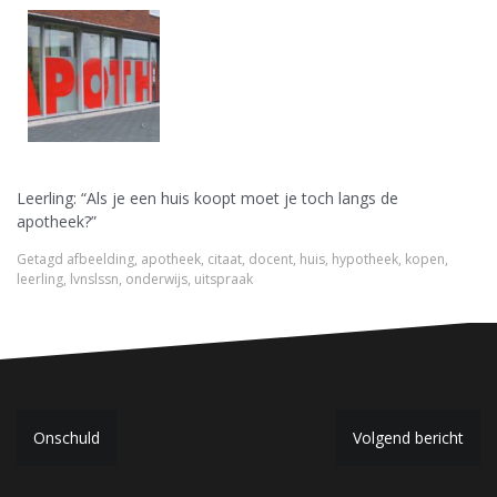
Leerling: “Als je een huis koopt moet je toch langs de
apotheek?”
Getagd
afbeelding
,
apotheek
,
citaat
,
docent
,
huis
,
hypotheek
,
kopen
,
leerling
,
lvnslssn
,
onderwijs
,
uitspraak
B
Onschuld
Volgend bericht
e