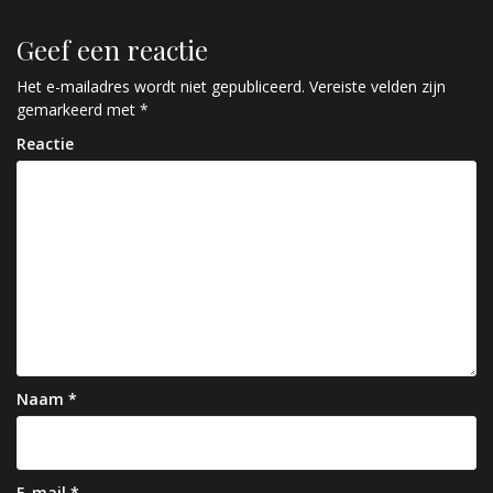
r
Geef een reactie
i
c
Het e-mailadres wordt niet gepubliceerd.
Vereiste velden zijn
gemarkeerd met
*
h
Reactie
t
n
a
v
i
g
a
Naam
*
t
i
E-mail
*