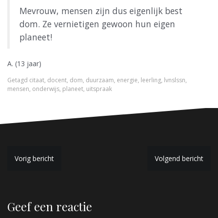
Mevrouw, mensen zijn dus eigenlijk best
dom. Ze vernietigen gewoon hun eigen
planeet!
A. (13 jaar)
Getagd
citaat
,
docent
,
dom
,
duurzaam
,
energie
,
leerling
,
lvnslssn
,
mensen
,
onderwijs
,
planeet
,
uitspraak
B
Vorig bericht
Volgend bericht
e
r
Geef een reactie
i