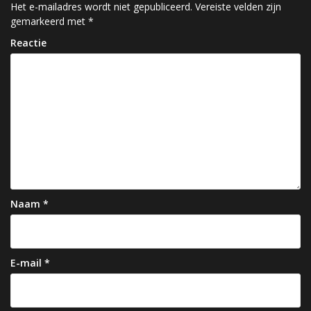
c
Het e-mailadres wordt niet gepubliceerd.
Vereiste velden zijn
gemarkeerd met
*
h
Reactie
t
n
a
v
i
g
a
Naam
*
t
i
e
E-mail
*