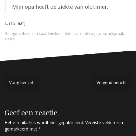
Mijn opa heeft de ziekte van oldtimer.
L. (15 jaar)
Getagd
alzheimer
,
citaat
,
lvnslssn
,
oldtimer
,
onderwijs
,
opa
,
uitspraak
,
ziekte
B
Vorig bericht
Volgend bericht
e
r
Geef een reactie
i
c
Het e-mailadres wordt niet gepubliceerd.
Vereiste velden zijn
gemarkeerd met
*
h