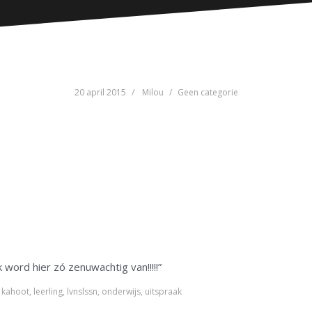
20 april 2015
Milou
Geen categorie
 word hier zó zenuwachtig van!!!!!”
,
kahoot
,
leerling
,
lvnslssn
,
onderwijs
,
uitspraak