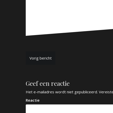
B
Vorig bericht
e
r
Geef een reactie
i
c
Het e-mailadres wordt niet gepubliceerd.
Vereist
h
Reactie
t