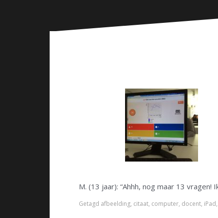
n
M. (13 jaar): “Ahhh, nog maar 13 vragen! Ik
Getagd
afbeelding
,
citaat
,
computer
,
docent
,
iPad