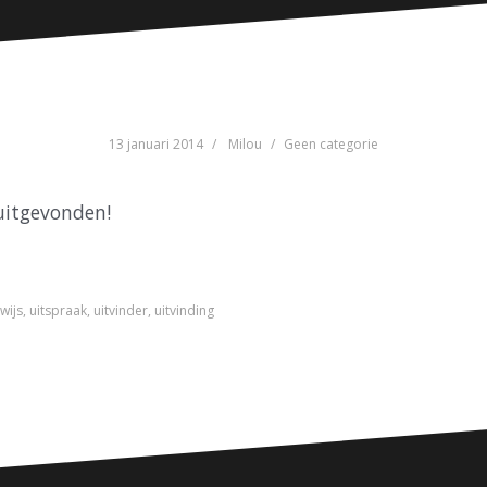
13 januari 2014
Milou
Geen categorie
 uitgevonden!
wijs
,
uitspraak
,
uitvinder
,
uitvinding