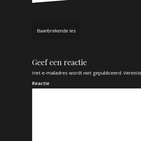
B
Baanbrekende les
e
r
Geef een reactie
i
c
Het e-mailadres wordt niet gepubliceerd.
Vereist
h
Reactie
t
n
a
v
i