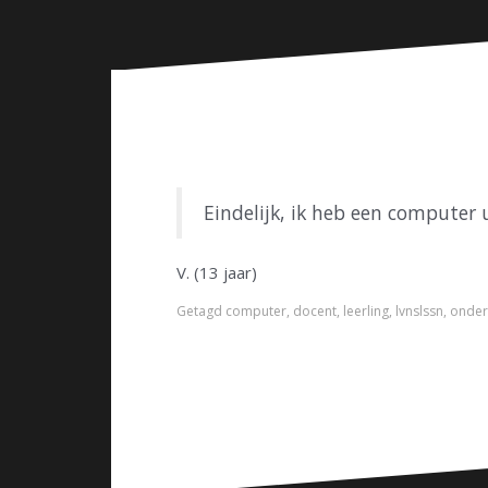
n
Eindelijk, ik heb een computer
V. (13 jaar)
Getagd
computer
,
docent
,
leerling
,
lvnslssn
,
onder