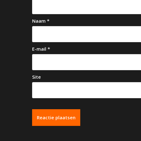
g
a
Naam
*
t
i
e
E-mail
*
Site