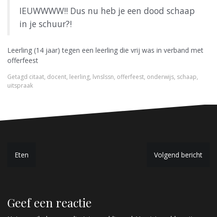
IEUWWWW!! Dus nu heb je een dood schaap
in je schuur?!
Leerling (14 jaar) tegen een leerling die vrij was in verband met
offerfeest
Getagd
citaat
,
docent
,
leerling
,
lvnslssn
,
offerfeest
,
onderwijs
,
schaap
,
uitspraak
B
Eten
Volgend bericht
e
r
Geef een reactie
i