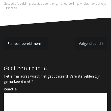
Getagd
afbeelding
,
citaat
,
docent
,
eng
,
hond
,
leerling
,
lvnslssn
,
onderwijs
,
uitspraak
B
Een voorbereid mens…
Volgend bericht
e
r
Geef een reactie
i
c
Het e-mailadres wordt niet gepubliceerd.
Vereiste velden zijn
gemarkeerd met
*
h
Reactie
t
n