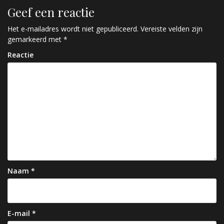
r
Geef een reactie
i
c
Het e-mailadres wordt niet gepubliceerd.
Vereiste velden zijn
gemarkeerd met
*
h
Reactie
t
n
a
v
i
g
a
Naam
*
t
i
e
E-mail
*