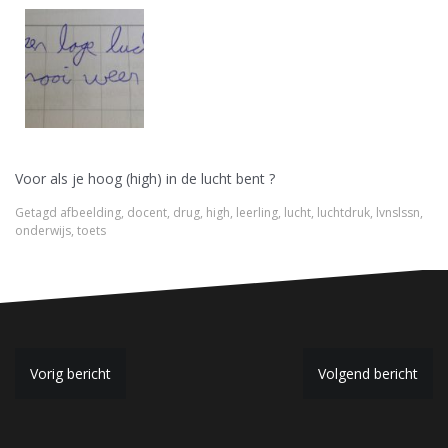
Voor als je hoog (high) in de lucht bent ?
Getagd
afbeelding
,
docent
,
drug
,
high
,
leerling
,
lucht
,
luchtdruk
,
lvnslssn
,
onderwijs
,
toets
B
Vorig bericht
Volgend bericht
e