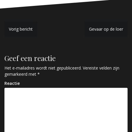
B
Vorig bericht
Gevaar op de loer
e
r
Geef een reactie
i
c
Het e-mailadres wordt niet gepubliceerd.
Vereiste velden zijn
gemarkeerd met
*
h
Reactie
t
n
a
v
i