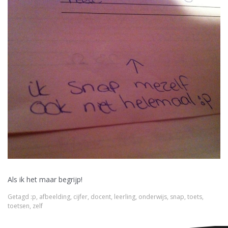
Als ik het maar begrijp!
Getagd
:p
,
afbeelding
,
cijfer
,
docent
,
leerling
,
onderwijs
,
snap
,
toets
,
toetsen
,
zelf