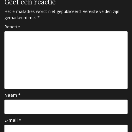
Geef een reactie
i
c
Het e-mailadres wordt niet gepubliceerd.
Vereiste velden zijn
gemarkeerd met
*
h
Reactie
t
n
a
v
i
g
a
Naam
*
t
i
e
E-mail
*