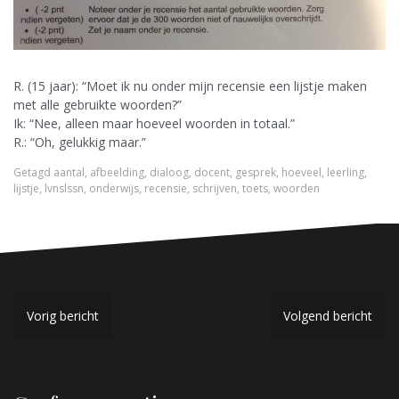
R. (15 jaar): “Moet ik nu onder mijn recensie een lijstje maken
met alle gebruikte woorden?”
Ik: “Nee, alleen maar hoeveel woorden in totaal.”
R.: “Oh, gelukkig maar.”
Getagd
aantal
,
afbeelding
,
dialoog
,
docent
,
gesprek
,
hoeveel
,
leerling
,
lijstje
,
lvnslssn
,
onderwijs
,
recensie
,
schrijven
,
toets
,
woorden
B
Vorig bericht
Volgend bericht
e
r