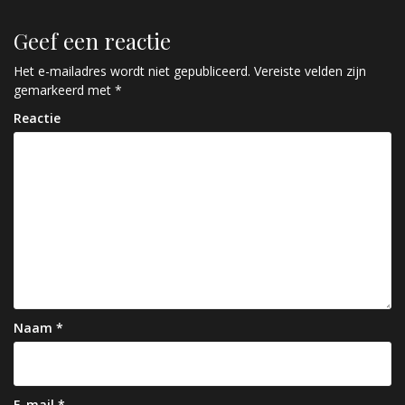
r
i
Geef een reactie
c
Het e-mailadres wordt niet gepubliceerd.
Vereiste velden zijn
h
gemarkeerd met
*
t
Reactie
n
a
v
i
g
a
t
Naam
*
i
e
E-mail
*