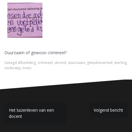
Duurzaam of gewoon crimineel?
Getagd
afbeelding
,
crimineel
,
docent
,
duurzaam
,
geluidsoverlast
,
leerling
,
onderwijs
,
toets
B
Het luizenleven van een
Volgend bericht
docent
e