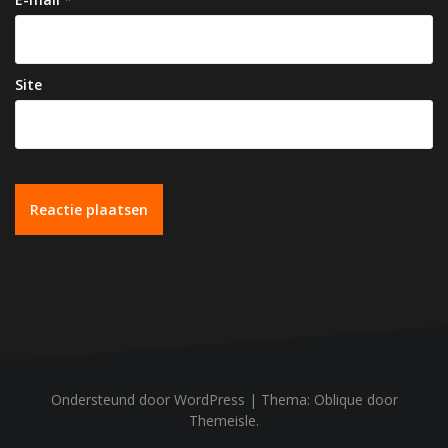
Site
Ondersteund door WordPress
|
Thema:
Oblique
door
Themeisle.