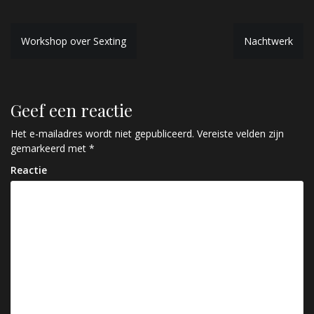
B
Workshop over Sexting
Nachtwerk
e
r
Geef een reactie
i
c
Het e-mailadres wordt niet gepubliceerd.
Vereiste velden zijn
gemarkeerd met
*
h
Reactie
t
n
a
v
i
g