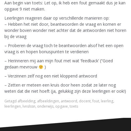
Aan begin van toets: Let op, ik heb een fout gemaakt dus je kan
opgave 9 niet maken.
Leerlingen reageren daar op verschillende manieren op:
– Hebben het niet door, beantwoorden de vraag en komen er
wonder boven wonder niet achter dat de antwoorden niet horen
bij de vraag
– Proberen de vraag toch te beantwoorden alsof het een open
vraag is en hopen bonuspunten te verdienen
– Herinneren mij aan mijn fout met wat ‘feedback’ (“Goed
gedaan mevrouw
)
– Verzinnen zelf nog een niet kloppend antwoord
– Zetten er meteen een kruis door heen zodat ze later nog
weten dat die niet hoeft (ja, gelukkig zijn deze leerlingen er ook!)
Getagd
afbeelding
,
afbeeldingen
,
antwoord
,
docent
,
fout
,
leerling
,
leerlingen
,
lvnslssn
,
onderwijs
,
opgave
,
toets