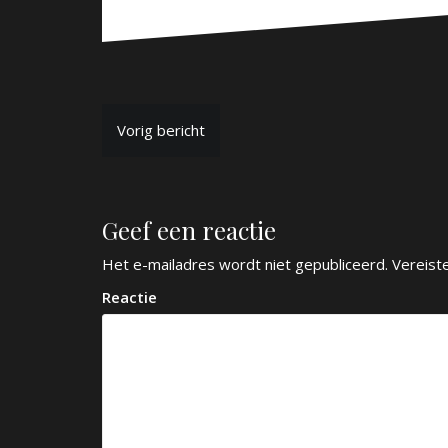
B
Vorig bericht
e
r
Geef een reactie
i
c
Het e-mailadres wordt niet gepubliceerd.
Vereist
h
Reactie
t
n
a
v