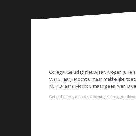
n
Collega: Gelukkig nieuwjaar. Mogen jullie 
V. (13 jaar): Mocht u maar makkelijke toe
M. (13 jaar): Mocht u maar geen A en B v
Getagd
cijfers
,
dialoog
,
docent
,
gesprek
,
goedevo