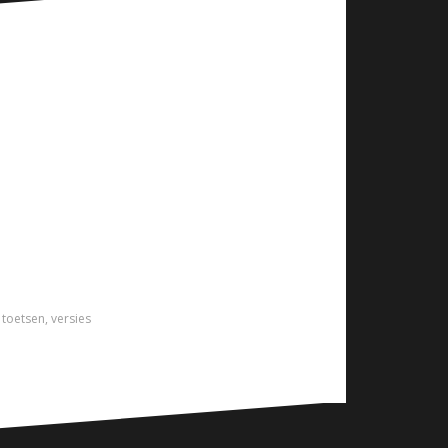
,
toetsen
,
versies