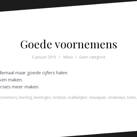
Goede voornemens
5 januari 2015
Milou
Geen categorie
allemaal maar goede cijfers halen.
tsen maken.
ersies meer maken.
ornemens
,
leerling
,
leerlingen
,
lvnslssn
,
makkelijker
,
nieuwjaar
,
onderwijs
,
toets