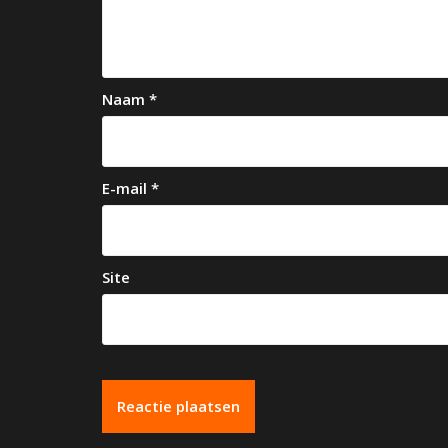
i
g
a
Naam
*
t
i
e
E-mail
*
Site