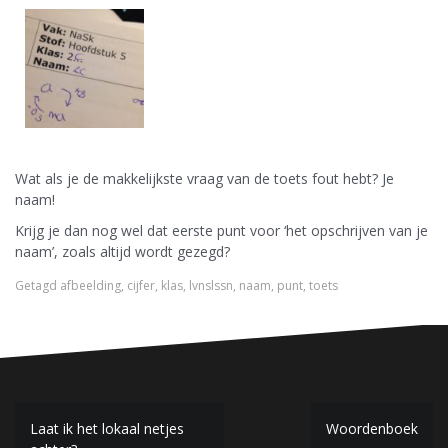
Wat als je de makkelijkste vraag van de toets fout hebt? Je
naam!
Krijg je dan nog wel dat eerste punt voor ‘het opschrijven van je
naam’, zoals altijd wordt gezegd?
Getagd
afbeelding
,
cijfer
,
klas
,
lvnslssn
,
naam
,
punt
,
toets
B
Laat ik het lokaal netjes
Woordenboek