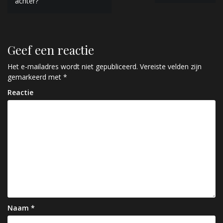
achter?
e
r
i
Geef een reactie
c
Het e-mailadres wordt niet gepubliceerd.
Vereiste velden zijn
h
gemarkeerd met
*
t
Reactie
n
a
v
i
g
a
t
Naam
*