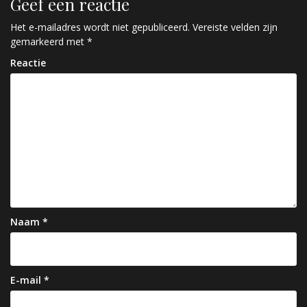
Geef een reactie
i
c
Het e-mailadres wordt niet gepubliceerd.
Vereiste velden zijn
gemarkeerd met
*
h
Reactie
t
n
a
v
i
g
a
Naam
*
t
i
e
E-mail
*