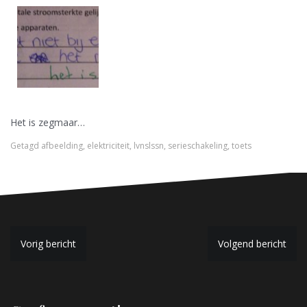
Het is zegmaar…
Getagd
afbeelding
,
elektriciteit
,
lvnslssn
,
serieschakeling
,
toets
B
Vorig bericht
Volgend bericht
e
r