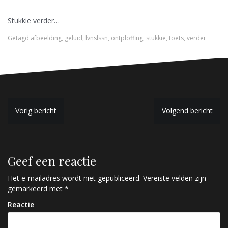
Stukkie verder…
Getagd
afbeelding
,
geluid
,
lvnslssn
,
ontploffing
,
stukkie
,
toets
,
verder
B
Vorig bericht
Volgend bericht
e
r
Geef een reactie
i
c
Het e-mailadres wordt niet gepubliceerd.
Vereiste velden zijn
gemarkeerd met
*
h
Reactie
t