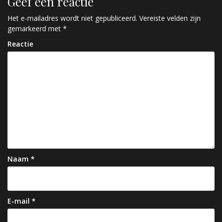
Geef een reactie
i
c
Het e-mailadres wordt niet gepubliceerd.
Vereiste velden zijn
gemarkeerd met
*
h
Reactie
t
n
a
v
i
g
a
Naam
*
t
i
e
E-mail
*