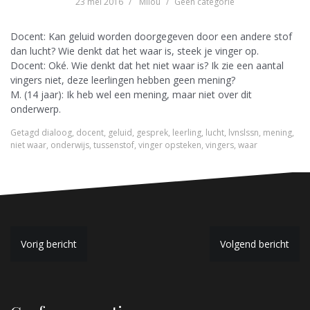
23 mei 2016
Milou
Geen categorie
Docent: Kan geluid worden doorgegeven door een andere stof
dan lucht? Wie denkt dat het waar is, steek je vinger op.
Docent: Oké. Wie denkt dat het niet waar is? Ik zie een aantal
vingers niet, deze leerlingen hebben geen mening?
M. (14 jaar): Ik heb wel een mening, maar niet over dit
onderwerp.
Getagd
dialoog
,
docent
,
geluid
,
gesprek
,
leerling
,
lucht
,
lvnslssn
,
mening
,
niet waar
,
onderwijs
,
tussenstof
,
vinger opsteken
,
vingers
,
waar
B
Vorig bericht
Volgend bericht
e
r