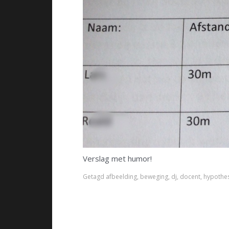
Verslag met humor!
Getagd
afbeelding
,
beweging
,
dj
,
docent
,
hypothe