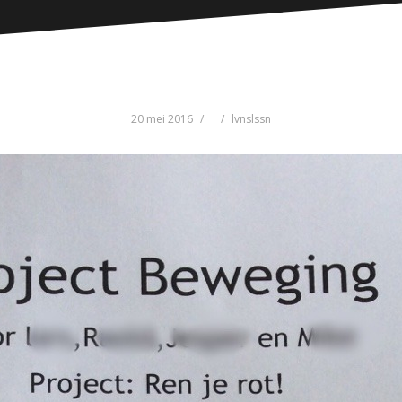
20 mei 2016
lvnslssn