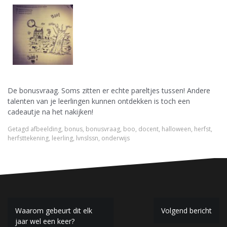
De bonusvraag. Soms zitten er echte pareltjes tussen! Andere
talenten van je leerlingen kunnen ontdekken is toch een
cadeautje na het nakijken!
Getagd
afbeelding
,
bonus
,
bonusvraag
,
boo
,
docent
,
halloween
,
herfst
,
herfsttekening
,
leerling
,
lvnslssn
,
onderwijs
B
Waarom gebeurt dit elk
Volgend bericht
jaar wel een keer?