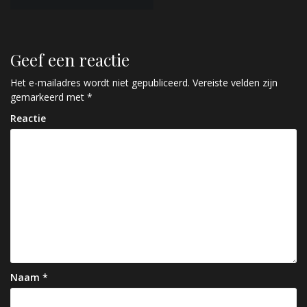
e
r
i
Geef een reactie
c
Het e-mailadres wordt niet gepubliceerd.
Vereiste velden zijn
h
gemarkeerd met
*
t
Reactie
n
a
v
i
g
a
t
Naam
*
i