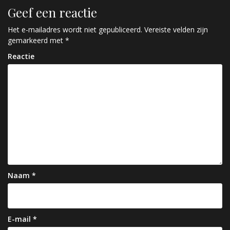
r
Geef een reactie
i
c
Het e-mailadres wordt niet gepubliceerd.
Vereiste velden zijn
gemarkeerd met
*
h
Reactie
t
n
a
v
i
g
a
Naam
*
t
i
e
E-mail
*