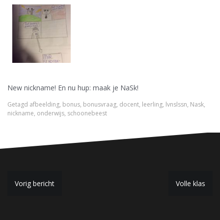
New nickname! En nu hup: maak je NaSk!
Getagd
afbeelding
,
bonus
,
bonusvraag
,
docent
,
leerling
,
lvnslssn
,
Nask
,
nickname
,
onderwijs
,
schoonebeest
B
Vorig bericht
Volle klas
e