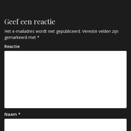
e
r
Geef een reactie
i
c
Het e-mailadres wordt niet gepubliceerd.
Vereiste velden zijn
gemarkeerd met
*
h
Reactie
t
n
a
v
i
g
a
Naam
*
t
i