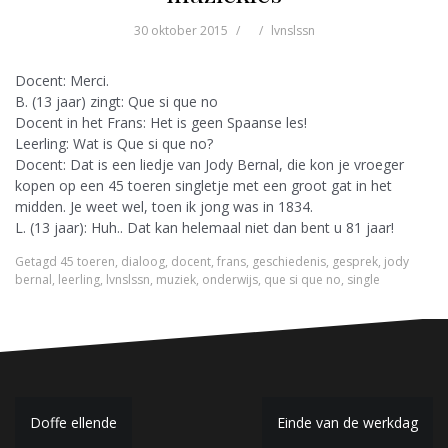
30 oktober 2015
lvnslssn
Docent: Merci.
B. (13 jaar) zingt: Que si que no
Docent in het Frans: Het is geen Spaanse les!
Leerling: Wat is Que si que no?
Docent: Dat is een liedje van Jody Bernal, die kon je vroeger
kopen op een 45 toeren singletje met een groot gat in het
midden. Je weet wel, toen ik jong was in 1834.
L. (13 jaar): Huh.. Dat kan helemaal niet dan bent u 81 jaar!
Getagd
45 toeren
,
dialoog
,
docent
,
frans
,
geschiedenis
,
gesprek
,
jody
bernal
,
leerling
,
lvnslssn
,
muziek
,
onderwijs
,
que si que no
,
single
B
Doffe ellende
Einde van de werkdag