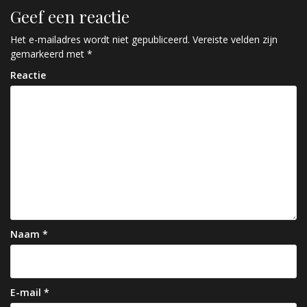
i
Geef een reactie
c
Het e-mailadres wordt niet gepubliceerd.
Vereiste velden zijn
h
gemarkeerd met
*
t
Reactie
n
a
v
i
g
a
t
Naam
*
i
e
E-mail
*