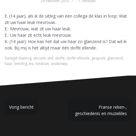
29 oktober 2015
lvnslssn
E. (14 jaar), als ik de uitleg van een collega de klas in loop: Wat
zit uw haar leuk mevrouw.
E.: Mevrouw, wat zit uw haar leuk.
E.: Uw haar zit echt leuk mevrouw.
K. (14 jaar): Hoe kan het dat uw haar zo glanzend is? Dat wil ik
ook. Bij mij is het altijd maar één doffe ellende.
Getagd
dialoog
,
docent
,
dof
,
doffe
,
doffe ellende
,
gesprek
,
glanzend
,
haar
,
leerling
,
les
,
lvnslssn
,
onderwijs
B
Vorig bericht
Franse reken-,
geschiedenis en muziekles
e
r