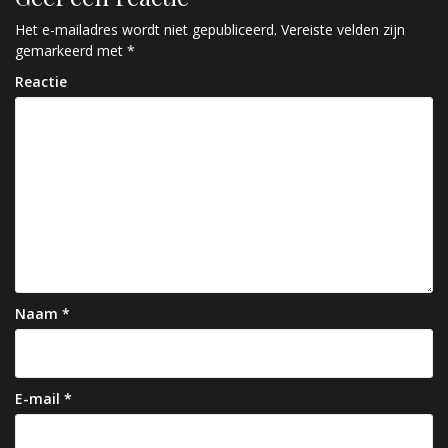
i
c
Het e-mailadres wordt niet gepubliceerd.
Vereiste velden zijn
gemarkeerd met
*
h
Reactie
t
n
a
v
i
g
a
Naam
*
t
i
e
E-mail
*