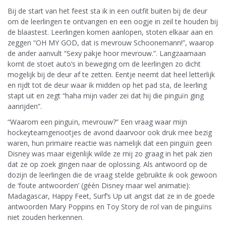
Bij de start van het feest sta ik in een outfit buiten bij de deur
om de leerlingen te ontvangen en een oogje in zeil te houden bij
de blaastest. Leerlingen komen aanlopen, stoten elkaar aan en
zeggen “OH MY GOD, dat is mevrouw Schoonemann!”, waarop
de ander aanvult “Sexy pakje hoor mevrouw.”. Langzaamaan
komt de stoet auto’s in beweging om de leerlingen zo dicht
mogelijk bij de deur af te zetten. Eentje neemt dat heel letterlijk
en rijdt tot de deur waar ik midden op het pad sta, de leerling
stapt uit en zegt “haha mijn vader zei dat hij die pinguïn ging
aanrijden”.
“Waarom een pinguïn, mevrouw?” Een vraag waar mijn
hockeyteamgenootjes de avond daarvoor ook druk mee bezig
waren, hun primaire reactie was namelijk dat een pinguïn geen
Disney was maar eigenlijk wilde ze mij zo graag in het pak zien
dat ze op zoek gingen naar de oplossing. Als antwoord op de
dozijn de leerlingen die de vraag stelde gebruikte ik ook gewoon
de ‘foute antwoorden’ (géén Disney maar wel animatie):
Madagascar, Happy Feet, Surf’s Up uit angst dat ze in de goede
antwoorden Mary Poppins en Toy Story de rol van de pinguïns
niet zouden herkennen.