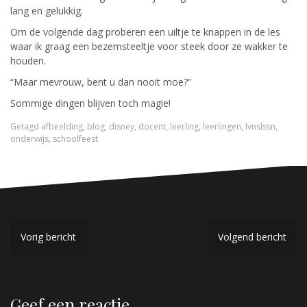
lang en gelukkig.
Om de volgende dag proberen een uiltje te knappen in de les
waar ik graag een bezemsteeltje voor steek door ze wakker te
houden.
“Maar mevrouw, bent u dan nooit moe?”
Sommige dingen blijven toch magie!
Getagd
afbeelding
,
blog
,
disney
,
docent
,
leerling
,
leerlingen
,
lvnslssn
,
onderwijs
,
schoolfeest
B
Vorig bericht
Volgend bericht
e
r
Geef een reactie