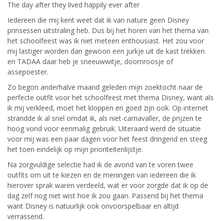
The day after they lived happily ever after
Iedereen die mij kent weet dat ik van nature geen Disney
prinsessen uitstraling heb. Dus bij het horen van het thema van
het schoolfeest was ik niet meteen enthousiast. Het zou voor
mij lastiger worden dan gewoon een jurkje uit de kast trekken
en TADAA daar heb je sneeuwwitje, doornroosje of
assepoester.
Zo begon anderhalve maand geleden mijn zoektocht naar de
perfecte outfit voor het schoolfeest met thema Disney, want als
ik mij verkleed, moet het kloppen en goed zijn ook. Op internet
strandde ik al snel omdat ik, als niet-carnavaller, de prijzen te
hoog vond voor eenmalig gebruik. Uiteraard werd de situatie
voor mij was een paar dagen voor het feest dringend en steeg
het toen eindelijk op mijn prioriteitenlijstje.
Na zorgvuldige selectie had ik de avond van te voren twee
outfits om uit te kiezen en de meningen van iedereen die ik
hierover sprak waren verdeeld, wat er voor zorgde dat ik op de
dag zelf nog niet wist hoe ik zou gaan. Passend bij het thema
want Disney is natuurlijk ook onvoorspelbaar en altijd
verrassend.