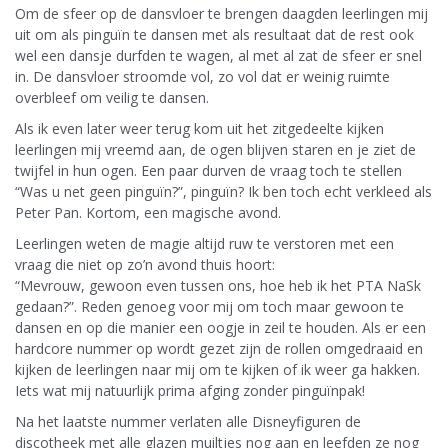
Om de sfeer op de dansvloer te brengen daagden leerlingen mij
uit om als pinguïn te dansen met als resultaat dat de rest ook
wel een dansje durfden te wagen, al met al zat de sfeer er snel
in. De dansvloer stroomde vol, zo vol dat er weinig ruimte
overbleef om veilig te dansen.
Als ik even later weer terug kom uit het zitgedeelte kijken
leerlingen mij vreemd aan, de ogen blijven staren en je ziet de
twijfel in hun ogen. Een paar durven de vraag toch te stellen
“Was u net geen pinguïn?”, pinguïn? Ik ben toch echt verkleed als
Peter Pan. Kortom, een magische avond.
Leerlingen weten de magie altijd ruw te verstoren met een
vraag die niet op zo’n avond thuis hoort:
“Mevrouw, gewoon even tussen ons, hoe heb ik het PTA NaSk
gedaan?”. Reden genoeg voor mij om toch maar gewoon te
dansen en op die manier een oogje in zeil te houden. Als er een
hardcore nummer op wordt gezet zijn de rollen omgedraaid en
kijken de leerlingen naar mij om te kijken of ik weer ga hakken.
Iets wat mij natuurlijk prima afging zonder pinguïnpak!
Na het laatste nummer verlaten alle Disneyfiguren de
discotheek met alle glazen muiltjes nog aan en leefden ze nog