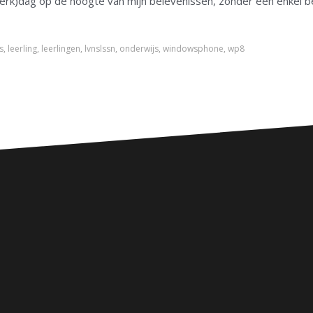
 (werk)dag op de hoogte van mijn belevenissen, zonder een enkel b
s
,
leerling
,
leerlingen
,
lvnslssn
,
onderwijs
,
windowsphone
,
wp8