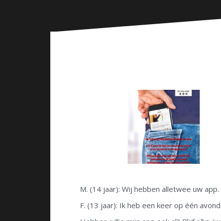
n
M. (14 jaar): Wij hebben alletwee uw app.
F. (13 jaar): Ik heb een keer op één avond