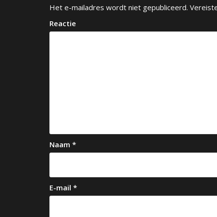
c
Het e-mailadres wordt niet gepubliceerd.
Vereist
h
Reactie
t
n
a
v
i
g
a
Naam
*
t
i
e
E-mail
*