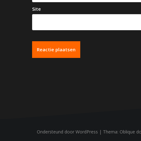
Site
Ondersteund door WordPress
|
Thema:
Oblique
do