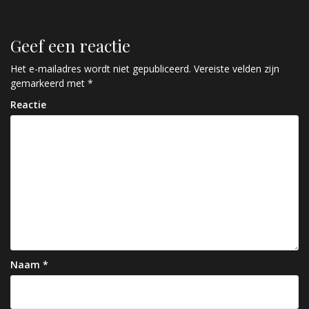
e
r
Geef een reactie
i
c
Het e-mailadres wordt niet gepubliceerd.
Vereiste velden zijn
gemarkeerd met
*
h
Reactie
t
n
a
v
i
g
a
Naam
*
t
i