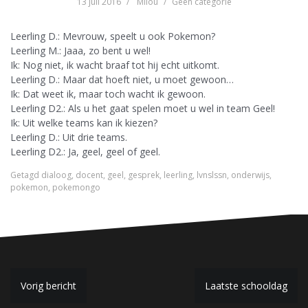
13 juli 2016
Milou
Geen categorie
Leerling D.: Mevrouw, speelt u ook Pokemon?
Leerling M.: Jaaa, zo bent u wel!
Ik: Nog niet, ik wacht braaf tot hij echt uitkomt.
Leerling D.: Maar dat hoeft niet, u moet gewoon…
Ik: Dat weet ik, maar toch wacht ik gewoon.
Leerling D2.: Als u het gaat spelen moet u wel in team Geel!
Ik: Uit welke teams kan ik kiezen?
Leerling D.: Uit drie teams.
Leerling D2.: Ja, geel, geel of geel.
Getagd
dialoog
,
docent
,
geel
,
gesprek
,
leerling
,
lvnslssn
,
onderwijs
,
pokemon
,
pokemongo
B
Vorig bericht
Laatste schooldag