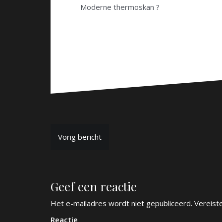
Moderne thermoskan ?
B
Vorig bericht
e
r
Geef een reactie
i
c
Het e-mailadres wordt niet gepubliceerd.
Vereist
Reactie