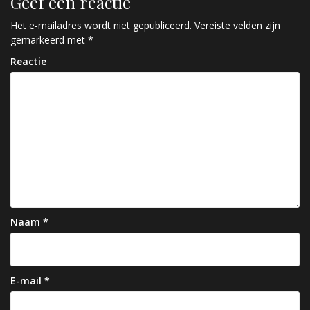
Geef een reactie
i
c
Het e-mailadres wordt niet gepubliceerd.
Vereiste velden zijn
gemarkeerd met
*
h
Reactie
t
n
a
v
i
g
a
Naam
*
t
i
e
E-mail
*