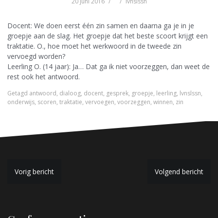
20 juni 2016
lvnslssn
Docent: We doen eerst één zin samen en daarna ga je in je
groepje aan de slag. Het groepje dat het beste scoort krijgt een
traktatie. O., hoe moet het werkwoord in de tweede zin
vervoegd worden?
Leerling O. (14 jaar): Ja… Dat ga ik niet voorzeggen, dan weet de
rest ook het antwoord.
Getagd
antwoord
,
dialoog
,
docent
,
gesprek
,
groepje
,
leerling
,
lvnslssn
,
onderwijs
,
scoren
,
traktatie
,
vervoegen
,
voorzeggen
,
winnen
,
zin
B
Vorig bericht
Volgend bericht
e
r