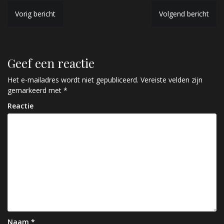
B
Vorig bericht
Volgend bericht
e
r
Geef een reactie
i
c
Het e-mailadres wordt niet gepubliceerd.
Vereiste velden zijn
gemarkeerd met
*
h
Reactie
t
n
a
v
i
g
a
Naam
*