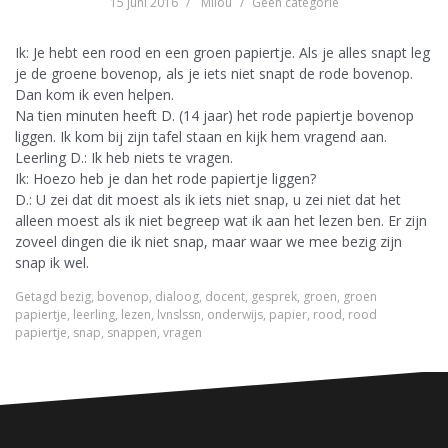
15 juni 2016
Milou
Geen categorie
Ik: Je hebt een rood en een groen papiertje. Als je alles snapt leg
je de groene bovenop, als je iets niet snapt de rode bovenop.
Dan kom ik even helpen.
Na tien minuten heeft D. (14 jaar) het rode papiertje bovenop
liggen. Ik kom bij zijn tafel staan en kijk hem vragend aan.
Leerling D.: Ik heb niets te vragen.
Ik: Hoezo heb je dan het rode papiertje liggen?
D.: U zei dat dit moest als ik iets niet snap, u zei niet dat het
alleen moest als ik niet begreep wat ik aan het lezen ben. Er zijn
zoveel dingen die ik niet snap, maar waar we mee bezig zijn
snap ik wel.
Getagd
bezig
,
bovenop
,
dialoog
,
docent
,
gesprek
,
groen
,
groen
papiertje
,
leerling
,
lezen
,
lvnslssn
,
onderwijs
,
papier
,
rood
,
rood
papiertje
,
snap
,
snappen
,
vragen